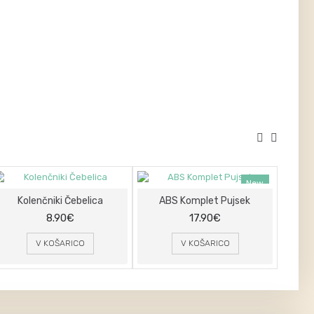
New
Kolenčniki Čebelica
ABS Komplet Pujsek
AB
8.90€
17.90€
V KOŠARICO
V KOŠARICO