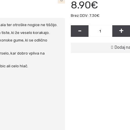
8.90€
Brez DDV: 7.30€
la ter otroške nogice ne tiščijo.
-
+
 tiste, ki že veselo korakajo.
ikonske gume, ki se odlično
Dodaj n
rselo, kar dobro vpliva na
c ali celo hlač.