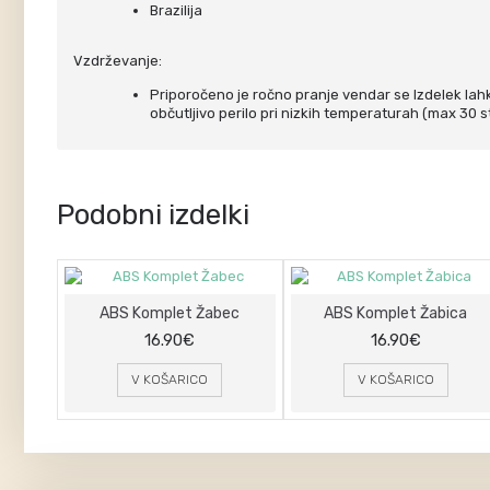
Brazilija
Vzdrževanje:
Priporočeno je ročno pranje vendar se Izdelek lah
občutljivo perilo pri nizkih temperaturah (max 30 st
Podobni izdelki
ABS Komplet Žabec
ABS Komplet Žabica
16.90€
16.90€
V KOŠARICO
V KOŠARICO