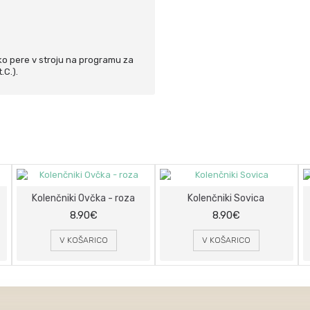
ko pere v stroju na programu za
.C.).
Kolenčniki Ovčka - roza
Kolenčniki Sovica
8.90€
8.90€
V KOŠARICO
V KOŠARICO