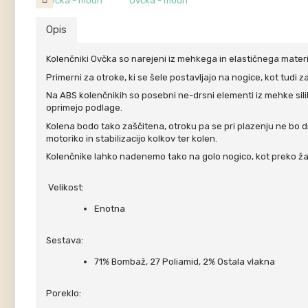
Opis
Kolenčniki Ovčka so narejeni iz mehkega in elastičnega materia
Primerni za otroke, ki se šele postavljajo na nogice, kot tudi za
Na ABS kolenčnikih so posebni ne-drsni elementi iz mehke sil
oprimejo podlage.
Kolena bodo tako zaščitena, otroku pa se pri plazenju ne bo d
motoriko in stabilizacijo kolkov ter kolen.
Kolenčnike lahko nadenemo tako na golo nogico, kot preko žabi
Velikost:
Enotna
Sestava:
71% Bombaž, 27 Poliamid, 2% Ostala vlakna
Poreklo: