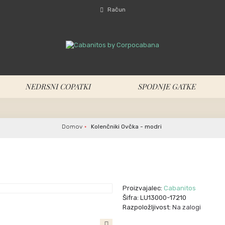
Račun
NEDRSNI COPATKI
SPODNJE GATKE
Domov
Kolenčniki Ovčka - modri
Proizvajalec:
Cabanitos
Šifra:
LU13000-17210
Razpoložljivost:
Na zalogi