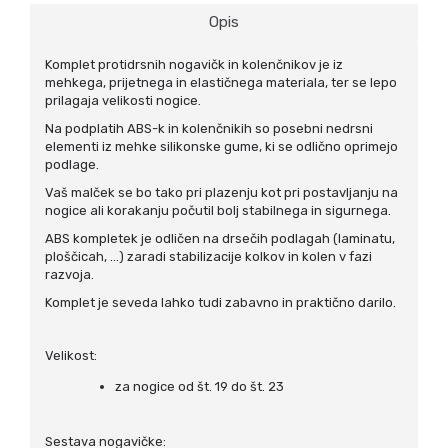
Opis
Komplet protidrsnih nogavičk in kolenčnikov je iz
mehkega, prijetnega in elastičnega materiala, ter se lepo
prilagaja velikosti nogice.
Na podplatih ABS-k in kolenčnikih so posebni nedrsni
elementi iz mehke silikonske gume, ki se odlično oprimejo
podlage.
Vaš malček se bo tako pri plazenju kot pri postavljanju na
nogice ali korakanju počutil bolj stabilnega in sigurnega.
ABS kompletek je odličen na drsečih podlagah (laminatu,
ploščicah, ...) zaradi stabilizacije kolkov in kolen v fazi
razvoja.
Komplet je seveda lahko tudi zabavno in praktično darilo.
Velikost:
za nogice od št. 19 do št. 23
Sestava nogavičke: