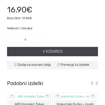
16.90€
Brez DDV: 13.85€
Velikost / Oznaka
V KOŠARICO
Dodaj na seznam želja
Primerjaj ta izdelek
Podobni izdelki
ABS Komplet Žabec
Kolenčniki Ovčka - modri
K