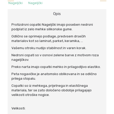
Opis
Protizdrsni copatki Nageljčki imajo poseben nedrsni
podplat iz zelo mehke silikonske gume.
Odlično se oprimejo podlage, predvsem drsečih
materialov kot so laminat, parket, keramika, ...
Vašemu otroku nudijo stabilnost in varen korak.
Nedrsni copati so v osnovi zelene barve z motivom roza
nageljčkov.
Preko narta imajo copatki mehko in prilagodljivo elastiko.
Peta nogavičke je anatomsko oblikovana in se odlično
prilega stopalu.
Copatki so iz mehkega, prijetnega in elastičnega
materiala, ter se zato določeno obdobje prilagajajo
velikosti otroške nogice.
Velikosti: