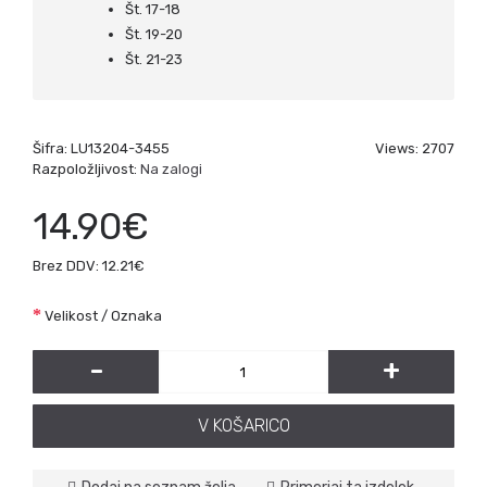
Št. 17-18
Št. 19-20
Št. 21-23
Šifra:
LU13204-3455
Views: 2707
Razpoložljivost:
Na zalogi
14.90€
Brez DDV: 12.21€
Velikost / Oznaka
-
+
V KOŠARICO