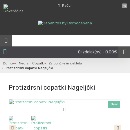
Račun
€
0 izdelek(ov) - 0.00€
Domov
Nedrsni Copatki
Za punčke in dekleta
Protizdrsni copatki Nageljčki
Protizdrsni copatki Nageljčki
New