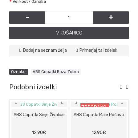
Velikost / Oznaka
-
+
V KOŠARICO
Dodaj na seznam želja
Primerjaj ta izdelek
Oznake:
ABS Copatki Roza Zebra
Podobni izdelki
RAZPRODANO
ABS Copatki Sinje Živalice
ABS Copatki Male Pošasti
12.90€
12.90€