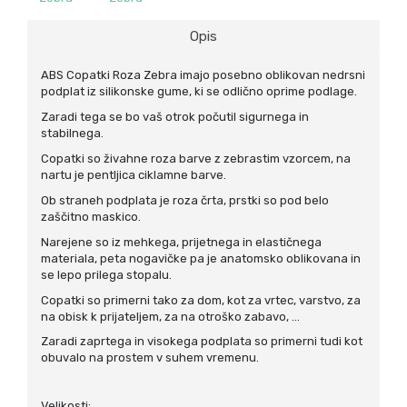
Opis
ABS Copatki Roza Zebra imajo posebno oblikovan nedrsni
podplat iz silikonske gume, ki se odlično oprime podlage.
Zaradi tega se bo vaš otrok počutil sigurnega in
stabilnega.
Copatki so živahne roza barve z zebrastim vzorcem, na
nartu je pentljica ciklamne barve.
Ob straneh podplata je roza črta, prstki so pod belo
zaščitno maskico.
Narejene so iz mehkega, prijetnega in elastičnega
materiala, peta nogavičke pa je anatomsko oblikovana in
se lepo prilega stopalu.
Copatki so primerni tako za dom, kot za vrtec, varstvo, za
na obisk k prijateljem, za na otroško zabavo, ...
Zaradi zaprtega in visokega podplata so primerni tudi kot
obuvalo na prostem v suhem vremenu.
Velikosti: